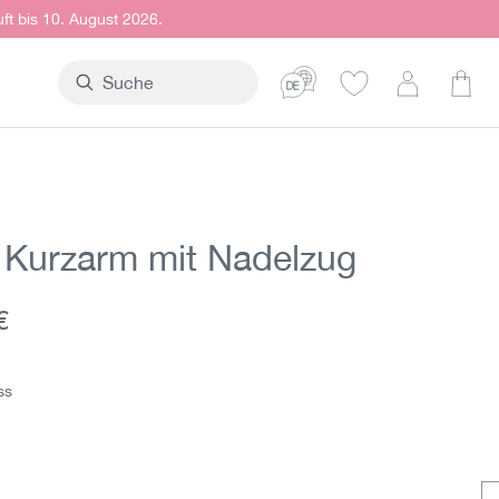
uft bis 10. August 2026.
Ware
t Kurzarm mit Nadelzug
er Preis:
€
ss
z
iss