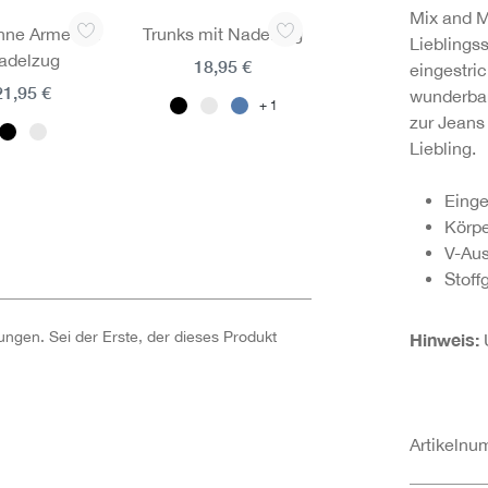
Mix and M
ohne Arme mit
Trunks mit Nadelzug
Lieblings
adelzug
18,95 €
eingestric
21,95 €
wunderbar
1
zur Jeans
Liebling.
Einge
Körpe
V-Aus
Stoff
ngen. Sei der Erste, der dieses Produkt
Hinweis:
U
Artikeln