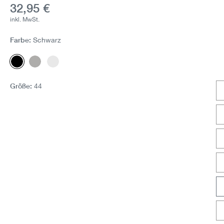
Aktueller Preis:
32,95 €
inkl. MwSt.
Farbe:
Schwarz
Schwarz
Grau-Melange
Weiss
Größe:
44