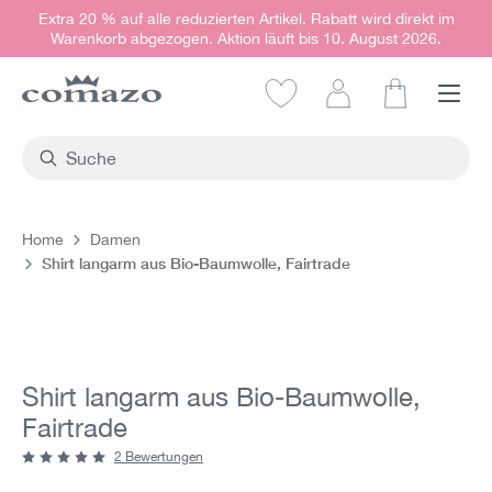
Extra 20 % auf alle reduzierten Artikel. Rabatt wird direkt im
alt springen
Warenkorb abgezogen. Aktion läuft bis 10. August 2026.
Warenkorb e
Home
Damen
Shirt langarm aus Bio-Baumwolle, Fairtrade
Bildergalerie überspringen
Shirt langarm aus Bio-Baumwolle,
Fairtrade
2 Bewertungen
Durchschnittliche Bewertung von 5 von 5 Sternen