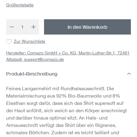
Größentabelle
Produkt Anzahl: Gib den gewünschten Wert 
In den Warenkorb
Zur Wunschliste
Hersteller: Comazo GmbH + Co. KG, Martin-Luther-Str.1, 72461
Albstadt,
support@comazo.de
Produkt-Beschreibung
Feines Langarmshirt mit Rundhalsausschnitt. Die
Materialmischung aus 92% Bio-Baumwolle und 8%
Elasthan sorgt dafür, dass sich das Shirt supersoft auf
der Haut anfühlt, sich weich an den Körper anschmiegt
und darüber hinaus optimal sitzt. An Hals- und
Armausschnitt verfügt das Shirt über ein filigranes,
schmales Börtchen. Zudem ist es leicht tailliert und