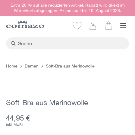
Extra 20 % auf alle reduzierten Artikel. Rabatt wird direkt im
alt springen
Warenkorb abgezogen. Aktion läuft bis 10. August 2026.
Warenkorb e
Soft-Bra aus Merinowolle
Home
Damen
Bildergalerie überspringen
Soft-Bra aus Merinowolle
Aktueller Preis:
44,95 €
inkl. MwSt.