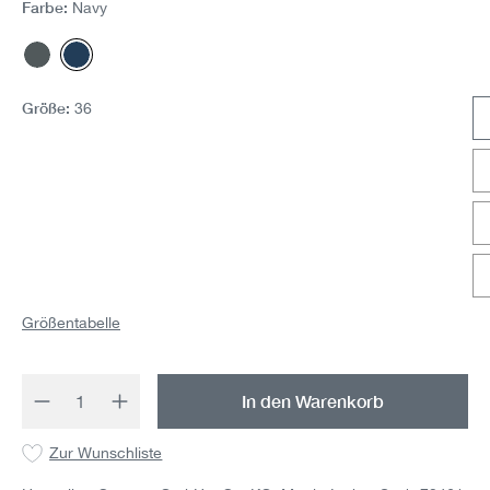
Farbe:
Navy
Dunkelgrau
Navy
Größe:
36
Größentabelle
Produkt Anzahl: Gib den gewünschten Wert 
In den Warenkorb
Zur Wunschliste