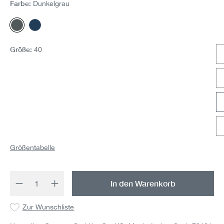
Farbe:
Dunkelgrau
Dunkelgrau
Navy
Größe:
40
Größentabelle
Produkt Anzahl: Gib den gewünschten Wert 
In den Warenkorb
Zur Wunschliste