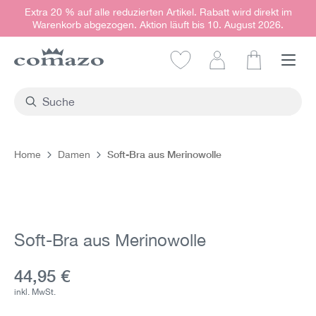
Extra 20 % auf alle reduzierten Artikel. Rabatt wird direkt im
alt springen
Warenkorb abgezogen. Aktion läuft bis 10. August 2026.
Warenkorb e
Soft-Bra aus Merinowolle
Home
Damen
Bildergalerie überspringen
Soft-Bra aus Merinowolle
Aktueller Preis:
44,95 €
inkl. MwSt.