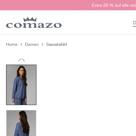
Extra 20 % auf alle red
springen
Zur Hauptnavigation springen
D
Sweatshirt
Home
Damen
Bildergalerie überspringen