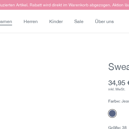
uzierten Artikel. Rabatt wird direkt im Warenkorb abgezogen. Aktion lä
amen
Herren
Kinder
Sale
Über uns
Swea
Aktuell
34,95 
inkl. MwSt.
Farbe:
Jea
Jeans m
Größe:
38