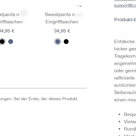
support@c
tpants mit
Sweatpants mit
Jacke mit Stehkra
Produkt-
rifftaschen
Eingrifftaschen
39,95 €
34,95 €
34,95 €
Entdecke 
locker g
Tragekomf
angenehm 
oder gemü
raffinier
schlichte
Seitensch
ngen. Sei der Erste, der dieses Produkt
einen mo
Bequ
Viels
Rundh
Ideal