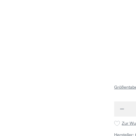
Größentabe
Produk
Zur Wu
Hersteller