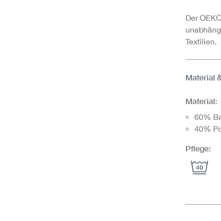
Der OEKO-
unabhängi
Textilien.
Material 
Material:
60% B
40% Po
Pflege: