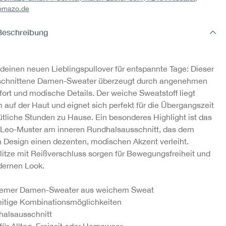
omazo.de
gen
Shirt kurzarm
Shirt kurzarm
Beschreibung
22,95 €
22,95 €
deinen neuen Lieblingspullover für entspannte Tage: Dieser
eschnittene Damen-Sweater überzeugt durch angenehmen
ort und modische Details. Der weiche Sweatstoff liegt
auf der Haut und eignet sich perfekt für die Übergangszeit
tliche Stunden zu Hause. Ein besonderes Highlight ist das
te Leo-Muster am inneren Rundhalsausschnitt, das dem
n Design einen dezenten, modischen Akzent verleiht.
litze mit Reißverschluss sorgen für Bewegungsfreiheit und
dernen Look.
emer Damen-Sweater aus weichem Sweat
eitige Kombinationsmöglichkeiten
alsausschnitt
 für Alltag, Freizeit oder Homewear