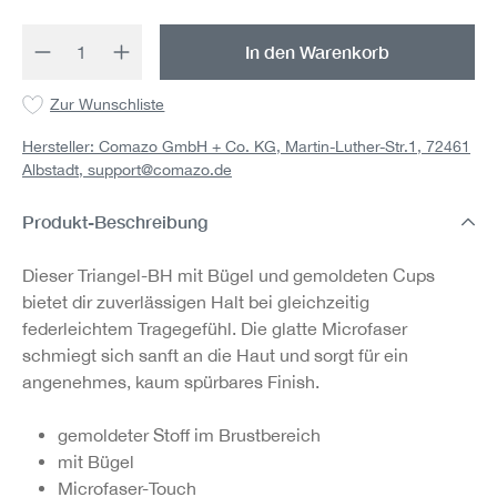
Produkt Anzahl: Gib den gewünschten Wert 
In den Warenkorb
Zur Wunschliste
Hersteller: Comazo GmbH + Co. KG, Martin-Luther-Str.1, 72461
Albstadt,
support@comazo.de
Produkt-Beschreibung
Dieser Triangel-BH mit Bügel und gemoldeten Cups
bietet dir zuverlässigen Halt bei gleichzeitig
federleichtem Tragegefühl. Die glatte Microfaser
schmiegt sich sanft an die Haut und sorgt für ein
angenehmes, kaum spürbares Finish.
gemoldeter Stoff im Brustbereich
mit Bügel
Microfaser-Touch