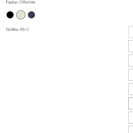
Farbe:
Offwhite
Schwarz
Offwhite
Moonlight Blue
Größe:
85 C