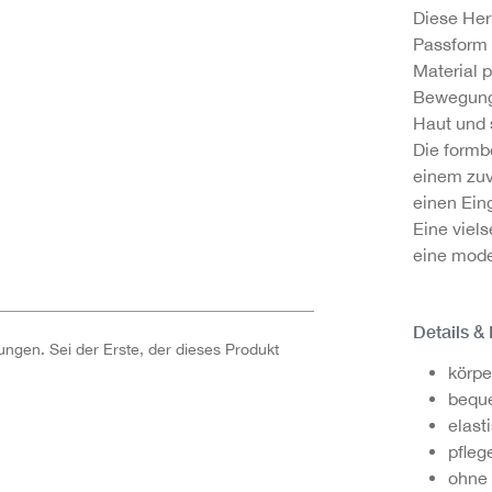
Diese Her
Passform 
Material 
Bewegungs
Haut und 
Die formb
einem zuv
einen Eing
Eine viels
eine mode
Details &
ngen. Sei der Erste, der dieses Produkt
körp
bequ
elast
pfleg
ohne 