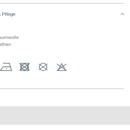
& Pflege
aumwolle
sthan