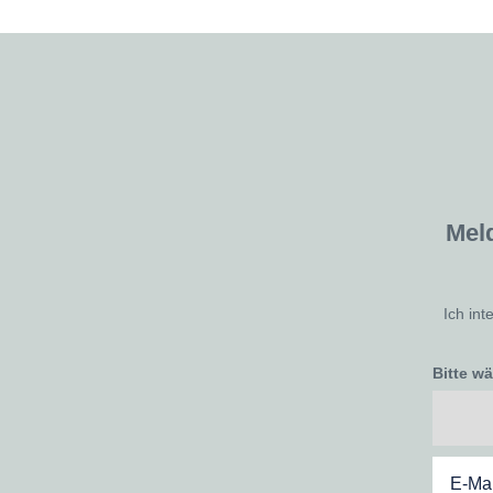
Mel
Ich int
Bitte w