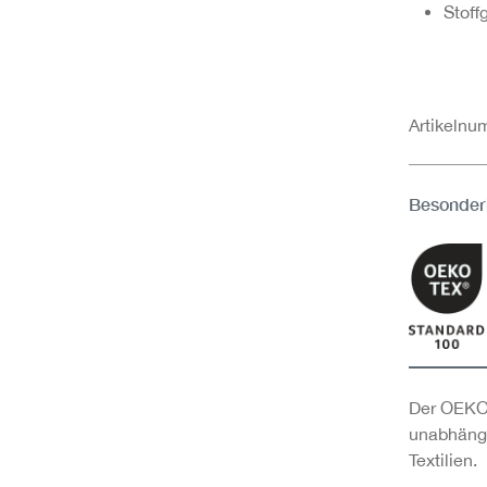
Stoff
Artikeln
Besonder
Der OEKO-
unabhängi
Textilien.