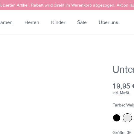
uzierten Artikel. Rabatt wird direkt im Warenkorb abgezogen. Aktion lä
amen
Herren
Kinder
Sale
Über uns
Unte
Aktuell
19,95 
inkl. MwSt.
Farbe:
Wei
Schwar
We
(Diese Op
(Di
Größe:
36