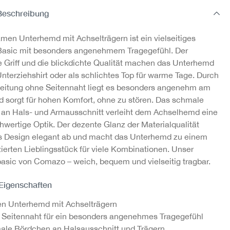
Beschreibung
men Unterhemd mit Achselträgern ist ein vielseitiges
asic mit besonders angenehmem Tragegefühl. Der
e Griff und die blickdichte Qualität machen das Unterhemd
Unterziehshirt oder als schlichtes Top für warme Tage. Durch
beitung ohne Seitennaht liegt es besonders angenehm am
d sorgt für hohen Komfort, ohne zu stören. Das schmale
an Hals- und Armausschnitt verleiht dem Achselhemd eine
hwertige Optik. Der dezente Glanz der Materialqualität
s Design elegant ab und macht das Unterhemd zu einem
ierten Lieblingsstück für viele Kombinationen. Unser
basic von Comazo – weich, bequem und vielseitig tragbar.
 Eigenschaften
n Unterhemd mit Achselträgern
Seitennaht für ein besonders angenehmes Tragegefühl
le Bördchen an Halsausschnitt und Trägern