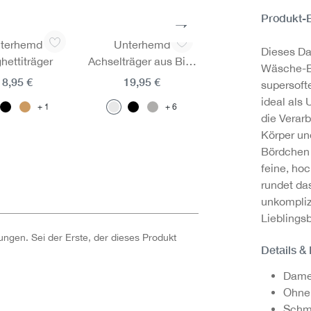
Produkt-
terhemd
Unterhemd
Shirt langarm
Dieses Da
hettiträger
Achselträger aus Bio-
29,95 €
Wäsche-B
Baumwolle, Fairtrade
18,95 €
19,95 €
supersoft
1
ideal als 
1
6
die Verar
Körper un
Bördchen 
feine, hoc
rundet da
unkompliz
Lieblings
ngen. Sei der Erste, der dieses Produkt
Details &
Dame
Ohne 
Schma