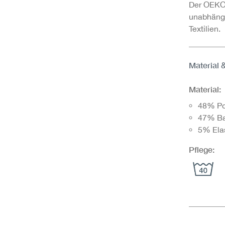
Der OEKO-
unabhängi
Textilien.
Material 
Material:
48% Po
47% B
5% Ela
Pflege: