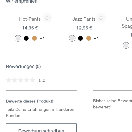
Wir empfehlen
Produktgalerie überspringen
Hot-Pants
Jazz Pants
Un
Spag
14,95 €
12,95 €
1
1
Bewertungen
(0)
0.0
Durchschnittliche Bewertung von 0 von 5 Sternen
Bewerte dieses Produkt!
Bisher keine Bewertu
bewertet!
Teile Deine Erfahrungen mit anderen
Kunden.
Bewertung schreiben