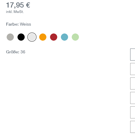
Aktueller Preis:
17,95 €
inkl. MwSt.
Farbe:
Weiss
Dust
Schwarz
Weiss
Mandarine
Cherry
Skyline
Lime Cream
Größe:
36