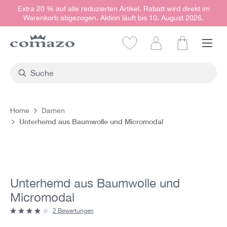
Extra 20 % auf alle reduzierten Artikel. Rabatt wird direkt im
alt springen
Warenkorb abgezogen. Aktion läuft bis 10. August 2026.
Warenkorb e
Home
Damen
Unterhemd aus Baumwolle und Micromodal
Bildergalerie überspringen
Unterhemd aus Baumwolle und
Micromodal
2 Bewertungen
Durchschnittliche Bewertung von 4 von 5 Sternen