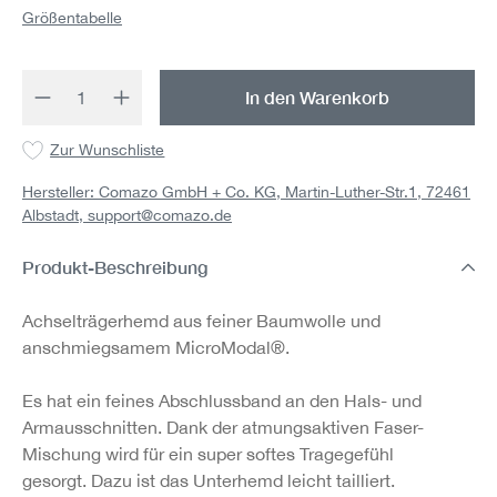
Größentabelle
Produkt Anzahl: Gib den gewünschten Wert 
In den Warenkorb
Zur Wunschliste
Hersteller: Comazo GmbH + Co. KG, Martin-Luther-Str.1, 72461
Albstadt,
support@comazo.de
Produkt-Beschreibung
Achselträgerhemd aus feiner Baumwolle und
anschmiegsamem MicroModal®.
Es hat ein feines Abschlussband an den Hals- und
Armausschnitten. Dank der atmungsaktiven Faser-
Mischung wird für ein super softes Tragegefühl
gesorgt.
Dazu ist das Unterhemd leicht tailliert.