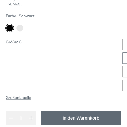
inkl. MwSt.
Farbe:
Schwarz
Schwarz
Weiss
Größe:
6
Größentabelle
Produkt Anzahl: Gib den gewünschten Wert 
In den Warenkorb