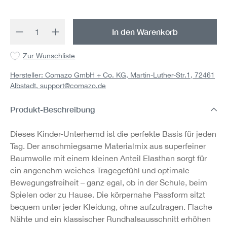
Produkt Anzahl: Gib den gewünschten Wert 
In den Warenkorb
Zur Wunschliste
Hersteller: Comazo GmbH + Co. KG, Martin-Luther-Str.1, 72461
Albstadt,
support@comazo.de
Produkt-Beschreibung
Dieses Kinder-Unterhemd ist die perfekte Basis für jeden
Tag. Der anschmiegsame Materialmix aus superfeiner
Baumwolle mit einem kleinen Anteil Elasthan sorgt für
ein angenehm weiches Tragegefühl und optimale
Bewegungsfreiheit – ganz egal, ob in der Schule, beim
Spielen oder zu Hause. Die körpernahe Passform sitzt
bequem unter jeder Kleidung, ohne aufzutragen. Flache
Nähte und ein klassischer Rundhalsausschnitt erhöhen