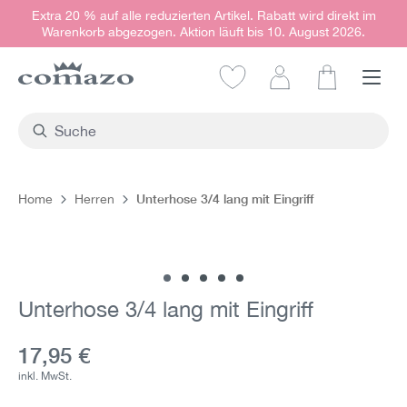
Extra 20 % auf alle reduzierten Artikel. Rabatt wird direkt im
alt springen
Warenkorb abgezogen. Aktion läuft bis 10. August 2026.
Warenkorb e
Unterhose 3/4 lang mit Eingriff
Home
Herren
Bildergalerie überspringen
Unterhose 3/4 lang mit Eingriff
Aktueller Preis:
17,95 €
inkl. MwSt.