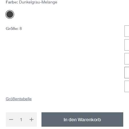
Farbe:
Dunkelgrau-Melange
Dunkelgrau-Melange
Größe:
8
Größentabelle
Produkt Anzahl: Gib den gewünschten Wert 
In den Warenkorb