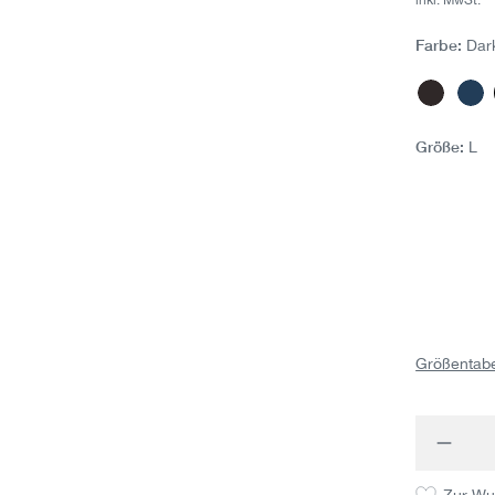
Farbe:
Dar
Dunkelg
Na
(Di
Größe:
L
Größentabe
Produk
Zur Wu