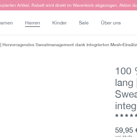
uzierten Artikel. Rabatt wird direkt im Warenkorb abgezogen. Aktion lä
amen
Herren
Kinder
Sale
Über uns
² | Hervorragendes Sweatmanagement dank integrierten Mesh-Einsät
100 
lang
Swea
inte
Durchschn
Aktuell
59,95 
inkl. MwSt.