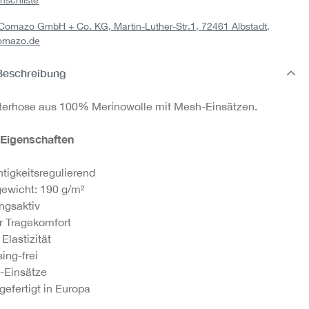
: Comazo GmbH + Co. KG, Martin-Luther-Str.1, 72461 Albstadt,
omazo.de
Beschreibung
erhose aus 100% Merinowolle mit Mesh-Einsätzen.
 Eigenschaften
tigkeitsregulierend
gewicht: 190 g/m²
ngsaktiv
 Tragekomfort
Elastizität
ing-frei
-Einsätze
efertigt in Europa