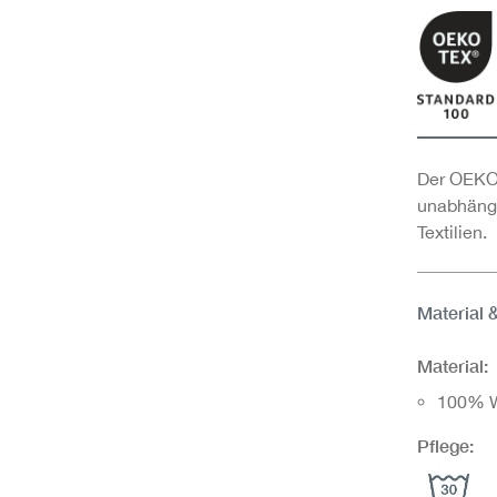
Der OEKO-
unabhängi
Textilien.
Material 
Material:
100% W
Pflege: