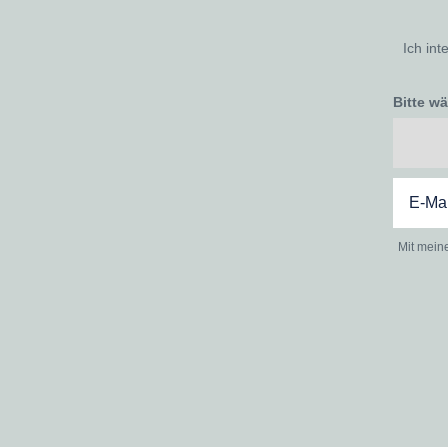
Ich int
Bitte w
Mit mein