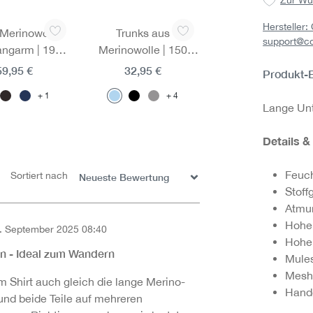
Hersteller
Merinowolle-
Trunks aus
support@c
langarm | 190
Merinowolle | 150
Hervorragendes
g/m² | Extrem leicht
59,95 €
32,95 €
Produkt-
management
auf der Haut |
1
4
integrierten
Atmungsaktiv
Lange Unt
-Einsätzen
Details &
Feuch
Sortiert nach
Stoff
Atmu
Hoher
. September 2025 08:40
Hohe 
on 5 Sternen
n - Ideal zum Wandern
Mules
Mesh
 Shirt auch gleich die lange Merino-
Handg
und beide Teile auf mehreren