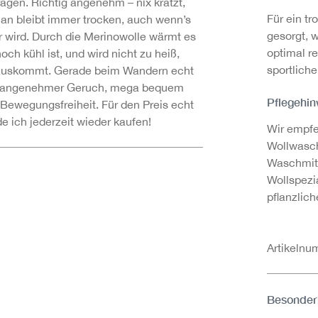
gen. Richtig angenehm – nix kratzt,
Für ein t
man bleibt immer trocken, auch wenn’s
gesorgt, 
 wird. Durch die Merinowolle wärmt es
optimal re
ch kühl ist, und wird nicht zu heiß,
sportliche
auskommt. Gerade beim Wandern echt
unangenehmer Geruch, mega bequem
Pflegehin
 Bewegungsfreiheit. Für den Preis echt
de ich jederzeit wieder kaufen!
Wir empfe
Wollwasc
Waschmitt
Wollspezi
pflanzlic
Artikeln
Besonder