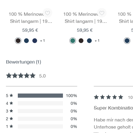
Produktgalerie überspringen
100 % Merinowolle-
100 % Merinowolle-
100 % 
Shirt langarm | 190
Shirt langarm | 190
Shirt 
g/m² | Hervorragendes
g/m² | Hervorragendes
g/m² | 
59,95 €
59,95 €
Sweatmanagement
Sweatmanagement
Sweat
1
1
dank integrierten
dank integrierten
dank 
Mesh-Einsätzen
Mesh-Einsätzen
Mesh
Bewertungen
(1)
5.0
Durchschnittliche Bewertung von 5 von 5 Sternen
5
100%
10
Bewertung mit 5 v
4
0%
Super Kombinatio
3
0%
2
0%
Habe mir nach dem
1
0%
Unterhose geholt 