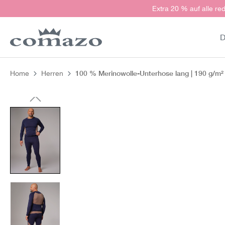
Extra 20 % auf alle red
springen
Zur Hauptnavigation springen
D
100 % Merinowolle-Unterhose lang | 190 g/m
Home
Herren
Bildergalerie überspringen