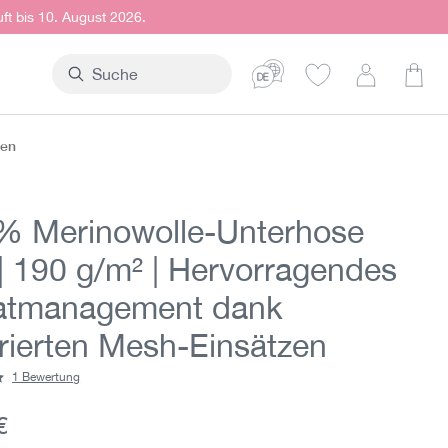
uft bis 10. August 2026.
Ware
zen
% Merinowolle-Unterhose
 | 190 g/m² | Hervorragendes
tmanagement dank
grierten Mesh-Einsätzen
1 Bewertung
ittliche Bewertung von 5 von 5 Sternen
er Preis:
€