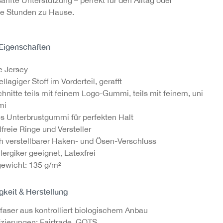
e Stunden zu Hause.
 Eigenschaften
e Jersey
llagiger Stoff im Vorderteil, gerafft
hnitte teils mit feinem Logo-Gummi, teils mit feinem, uni
mi
es Unterbrustgummi für perfekten Halt
lfreie Ringe und Versteller
h verstellbarer Haken- und Ösen-Verschluss
llergiker geeignet, Latexfrei
gewicht: 135 g/m²
gkeit & Herstellung
faser aus kontrolliert biologischem Anbau
fizierungen: Fairtrade, GOTS