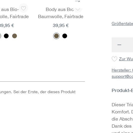
 aus Bio-
Body aus Bio-
Body aus Bio-
le, Fairtrade
Baumwolle, Fairtrade
Baumwolle, Fairtr
Größentabe
39,95 €
39,95 €
39,95 €
Produk
Zur Wu
Hersteller
support@c
Produkt-
ngen. Sei der Erste, der dieses Produkt
Dieser Tr
Komfort. 
die Absch
Dank des 
und eine s