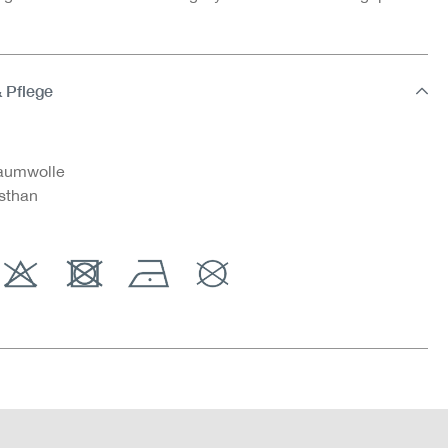
& Pflege
aumwolle
sthan