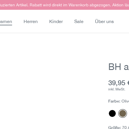
uzierten Artikel. Rabatt wird direkt im Warenkorb abgezogen. Aktion lä
amen
Herren
Kinder
Sale
Über uns
BH a
Aktuell
39,95 
inkl. MwSt.
Farbe:
Oliv
Schwar
Oli
Größe:
7