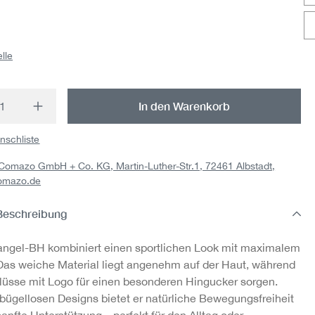
Jazz-Pants aus Bio-
Jazz-Pants aus Bio-
Jaz
ade
Baumwolle, Fairtrade
Baumwolle, Fairtrade
Baum
lle
19,95 €
19,95 €
t Anzahl: Gib den gewünschten Wert ein o
In den Warenkorb
nschliste
: Comazo GmbH + Co. KG, Martin-Luther-Str.1, 72461 Albstadt,
omazo.de
Beschreibung
iangel-BH kombiniert einen sportlichen Look mit maximalem
Das weiche Material liegt angenehm auf der Haut, während
lüsse mit Logo für einen besonderen Hingucker sorgen.
bügellosen Designs bietet er natürliche Bewegungsfreiheit
anfte Unterstützung – perfekt für den Alltag oder