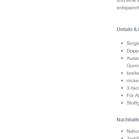
entspannt
Details &
Singl
Doppe
Aussc
Gum
breit
nicke
3-fac
Für A
Stoff
Nachhalti
Natur
Zerti