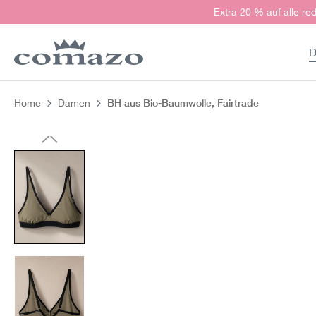
Extra 20 % auf alle red
springen
Zur Hauptnavigation springen
D
BH aus Bio-Baumwolle, Fairtrade
Home
Damen
Bildergalerie überspringen