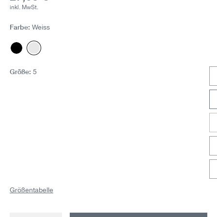
inkl. MwSt.
Farbe:
Weiss
Schwarz
Weiss
(Diese Option ist zurzeit nicht verfügbar.)
Größe:
5
Größentabelle