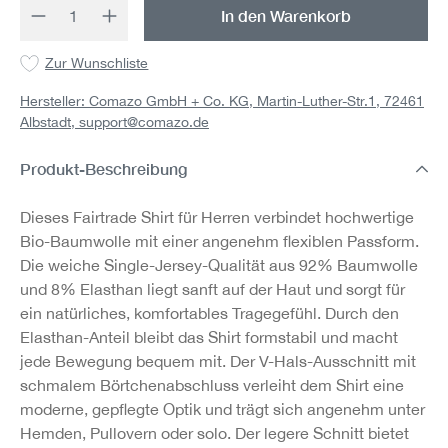
Produkt Anzahl: Gib den gewünschten Wert 
In den Warenkorb
Zur Wunschliste
Hersteller: Comazo GmbH + Co. KG, Martin-Luther-Str.1, 72461
Albstadt,
support@comazo.de
Produkt-Beschreibung
Dieses Fairtrade Shirt für Herren verbindet hochwertige
Bio-Baumwolle mit einer angenehm flexiblen Passform.
Die weiche Single-Jersey-Qualität aus 92% Baumwolle
und 8% Elasthan liegt sanft auf der Haut und sorgt für
ein natürliches, komfortables Tragegefühl. Durch den
Elasthan-Anteil bleibt das Shirt formstabil und macht
jede Bewegung bequem mit. Der V-Hals-Ausschnitt mit
schmalem Börtchenabschluss verleiht dem Shirt eine
moderne, gepflegte Optik und trägt sich angenehm unter
Hemden, Pullovern oder solo. Der legere Schnitt bietet