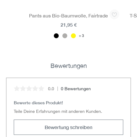
Produktgalerie überspringen
Pants aus Bio-Baumwolle, Fairtrade
T-S
21,95 €
3
Bewertungen
0.0
0 Bewertungen
Durchschnittliche Bewertung von 0 von 5 Sternen
Bewerte dieses Produkt!
Teile Deine Erfahrungen mit anderen Kunden.
Bewertung schreiben