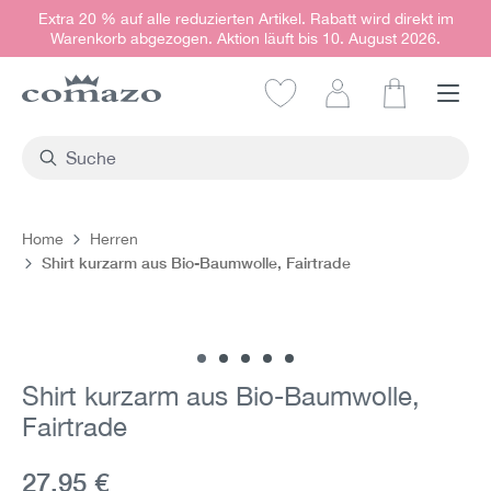
Extra 20 % auf alle reduzierten Artikel. Rabatt wird direkt im
alt springen
Warenkorb abgezogen. Aktion läuft bis 10. August 2026.
Warenkorb e
Home
Herren
Shirt kurzarm aus Bio-Baumwolle, Fairtrade
Bildergalerie überspringen
Shirt kurzarm aus Bio-Baumwolle,
Fairtrade
Aktueller Preis:
27,95 €