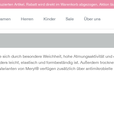
uzierten Artikel. Rabatt wird direkt im Warenkorb abgezogen. Aktion lä
amen
Herren
Kinder
Sale
Über uns
e sich durch besondere Weichheit, hohe Atmungsaktivität und e
ers leicht, elastisch und formbeständig ist. Außerdem trocknet 
ige Varianten von Meryl® verfügen zusätzlich über antimikrobi