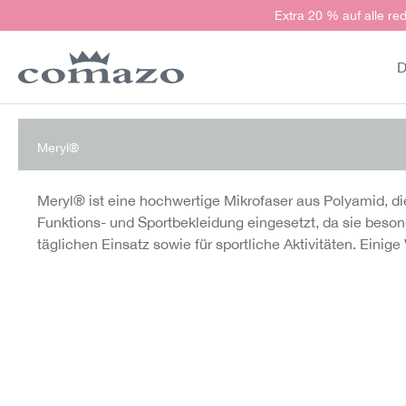
Extra 20 % auf alle red
springen
Zur Hauptnavigation springen
D
Meryl®
Meryl® ist eine hochwertige Mikrofaser aus Polyamid, di
Funktions- und Sportbekleidung eingesetzt, da sie besond
täglichen Einsatz sowie für sportliche Aktivitäten. Ein