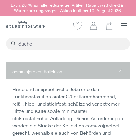
Extra 20 % auf alle reduzierten Artikel. Rabatt wird direkt im
alt springen
Warenkorb abgezogen. Aktion läuft bis 10. August 2026.
Warenkorb e
comazo|protect Kollektion
Harte und anspruchsvolle Jobs erfordern
Funktionstextilien erster Güte: flammhemmend,
reiß-, hieb- und stichfest, schützend vor extremer
Hitze und Kälte sowie minimalster
elektrostatischer Aufladung. Diesen Anforderungen
werden die Stücke der Kollektion comazo|protect
gerecht, weshalb sie auch von Behörden und