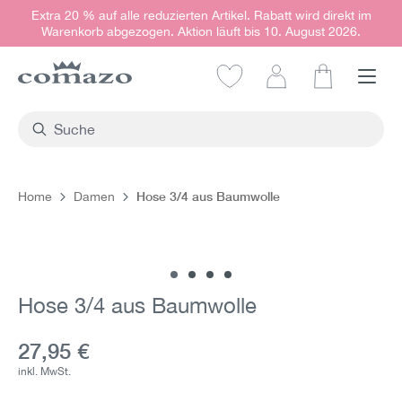
Extra 20 % auf alle reduzierten Artikel. Rabatt wird direkt im
alt springen
Warenkorb abgezogen. Aktion läuft bis 10. August 2026.
Warenkorb e
Hose 3/4 aus Baumwolle
Home
Damen
Bildergalerie überspringen
Hose 3/4 aus Baumwolle
Aktueller Preis:
27,95 €
inkl. MwSt.