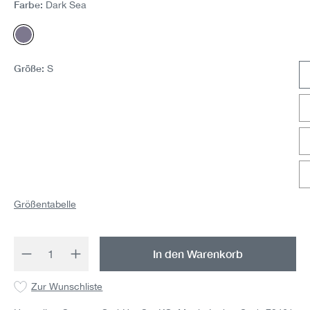
Farbe:
Dark Sea
Dark Sea
Größe:
S
Größentabelle
Produkt Anzahl: Gib den gewünschten Wert 
In den Warenkorb
Zur Wunschliste