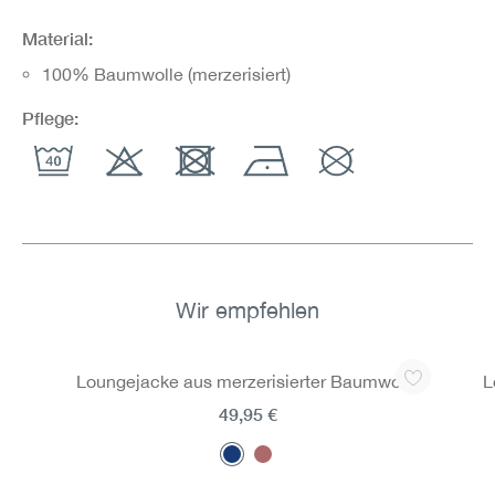
Material:
100% Baumwolle (merzerisiert)
Pflege:
Wir empfehlen
Produktgalerie überspringen
Loungejacke aus merzerisierter Baumwolle
L
49,95 €