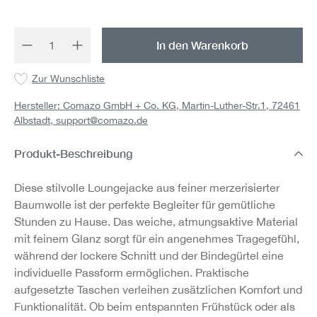
Produkt Anzahl: Gib den gewünschten Wert 
In den Warenkorb
Zur Wunschliste
Hersteller: Comazo GmbH + Co. KG, Martin-Luther-Str.1, 72461
Albstadt,
support@comazo.de
Produkt-Beschreibung
Diese stilvolle Loungejacke aus feiner merzerisierter
Baumwolle ist der perfekte Begleiter für gemütliche
Stunden zu Hause. Das weiche, atmungsaktive Material
mit feinem Glanz sorgt für ein angenehmes Tragegefühl,
während der lockere Schnitt und der Bindegürtel eine
individuelle Passform ermöglichen. Praktische
aufgesetzte Taschen verleihen zusätzlichen Komfort und
Funktionalität. Ob beim entspannten Frühstück oder als