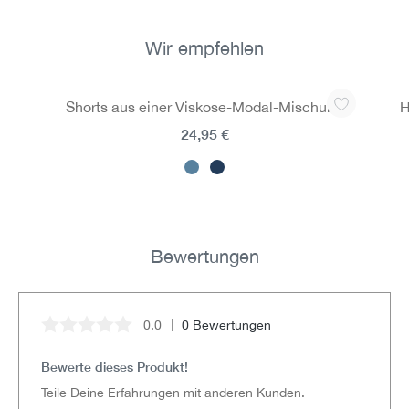
Wir empfehlen
Produktgalerie überspringen
Shorts aus einer Viskose-Modal-Mischung
H
24,95 €
Bewertungen
0.0
0 Bewertungen
Durchschnittliche Bewertung von 0 von 5 Sternen
Bewerte dieses Produkt!
Teile Deine Erfahrungen mit anderen Kunden.