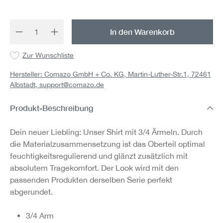
Produkt Anzahl: Gib den gewünschten Wert 
In den Warenkorb
Zur Wunschliste
Hersteller: Comazo GmbH + Co. KG, Martin-Luther-Str.1, 72461
Albstadt,
support@comazo.de
Produkt-Beschreibung
Dein neuer Liebling: Unser Shirt mit 3/4 Ärmeln. Durch
die Materialzusammensetzung ist das Oberteil optimal
feuchtigkeitsregulierend und glänzt zusätzlich mit
absolutem Tragekomfort. Der Look wird mit den
passenden Produkten derselben Serie perfekt
abgerundet.
3/4 Arm