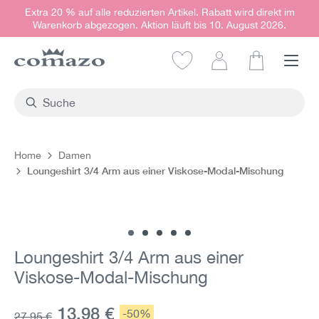
Extra 20 % auf alle reduzierten Artikel. Rabatt wird direkt im
alt springen
Warenkorb abgezogen. Aktion läuft bis 10. August 2026.
Warenkorb e
Home
Damen
Loungeshirt 3/4 Arm aus einer Viskose-Modal-Mischung
Bildergalerie überspringen
Loungeshirt 3/4 Arm aus einer
Viskose-Modal-Mischung
Aktueller Preis:
13,98 €
Rabatt:
-50%
Grundpreis:
27,95 €