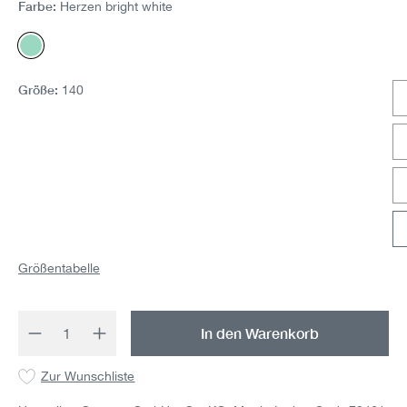
Farbe:
Herzen bright white
Herzen bright white
Größe:
140
Größentabelle
Produkt Anzahl: Gib den gewünschten Wert 
In den Warenkorb
Zur Wunschliste