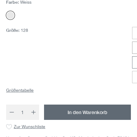
Farbe:
Weiss
Weiss
Größe:
128
Größentabelle
Produkt Anzahl: Gib den gewünschten Wert 
In den Warenkorb
Zur Wunschliste