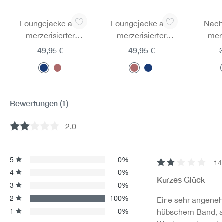
Produktgalerie überspringen
Loungejacke aus
Loungejacke aus
Nach
merzerisierter
merzerisierter
merz
Baumwolle
Baumwolle
Ba
49,95 €
49,95 €
Bewertungen
(1)
2.0
Durchschnittliche Bewertung von 2 von 5 Sternen
5
0%
14
Bewertung mit 2 v
4
0%
Kurzes Glück
3
0%
2
100%
Eine sehr angeneh
1
0%
hübschem Band, ab