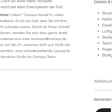
Loch an einer Naht. Schade!
Details &
 nicht bei allen Exemplaren der Fall.
Short
entar:
Liebe/r* Comazo Kunde*in, vielen
Natür
eedback. Es tut uns leid, dass Sie mit Ihrer
Elast
cht zufrieden waren. Damit wir Ihnen schnell
Lufti
können, wenden Sie sich dazu gerne direkt
Seidi
undenservice unter
ecomazo@comazo.de
Tasch
sch von Mo.-Fr. zwischen 9:00 und 16:00 Uhr.
Angen
sichtlich, eine zufriedenstellende Lösung für
Stoff
. Herzliche Grüße Ihr Comazo Team
Artikeln
Besonder