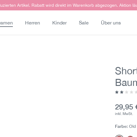
uzierten Artikel. Rabatt wird direkt im Warenkorb abgezogen. Aktion lä
amen
Herren
Kinder
Sale
Über uns
Short
Baum
Durchschn
Aktuell
29,95 
inkl. MwSt.
Farbe:
Old