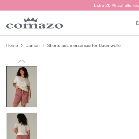
Extra 20 % auf alle red
springen
Zur Hauptnavigation springen
D
Shorts aus merzerisierter Baumwolle
Home
Damen
Bildergalerie überspringen