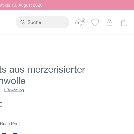
uft bis 10. August 2026.
Ware
s aus merzerisierter
wolle
1 Bewertung
ittliche Bewertung von 2 von 5 Sternen
er Preis:
€
 Rose Print