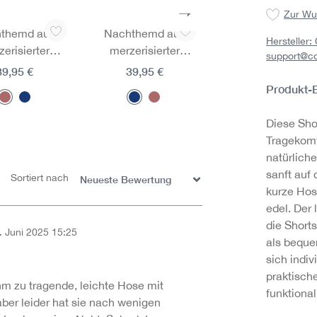
Zur Wu
themd aus
Nachthemd aus
Pyjamahose aus
Hersteller
erisierter
merzerisierter
merzerisierter
support@c
umwolle
Baumwolle
Baumwolle
39,95 €
39,95 €
29,95 €
Produkt-
1
Diese Sho
Tragekomf
natürlich
sanft auf
Sortiert nach
kurze Hos
edel. Der 
die Short
. Juni 2025 15:25
als beque
on 5 Sternen
sich indi
praktisch
m zu tragende, leichte Hose mit
funktional
er leider hat sie nach wenigen