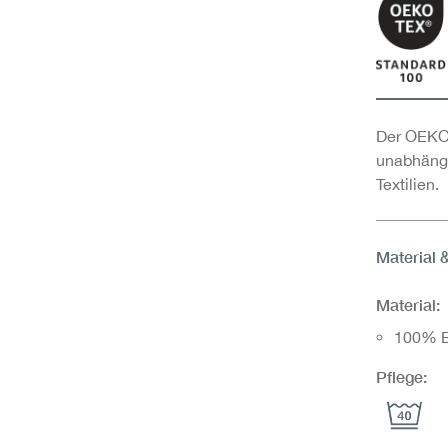
Der OEKO-
unabhängi
Textilien.
Material 
Material:
100% B
Pflege: