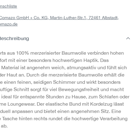
nschliste
Pyjamahose aus
Shirt aus
: Comazo GmbH + Co. KG, Martin-Luther-Str.1, 72461 Albstadt,
merzerisierter
merzerisierter
m
omazo.de
Baumwolle
Baumwolle
39,95 €
24,95 €
Beschreibung
1
rts aus 100% merzerisierter Baumwolle verbinden hohen
ort mit einer besonders hochwertigen Haptik. Das
e Material ist angenehm weich, atmungsaktiv und fühlt sich
 der Haut an. Durch die merzerisierte Baumwolle erhält die
e einen feinen, seidigen Schimmer und wirkt besonders
luftige Schnitt sorgt für viel Bewegungsfreiheit und macht
s ideal für entspannte Stunden zu Hause, zum Schlafen oder
me Loungewear. Der elastische Bund mit Kordelzug lässt
viduell anpassen und bietet einen angenehmen Sitz. Eine
e Tasche hinten rechts rundet die hochwertige Verarbeitung
 ab.