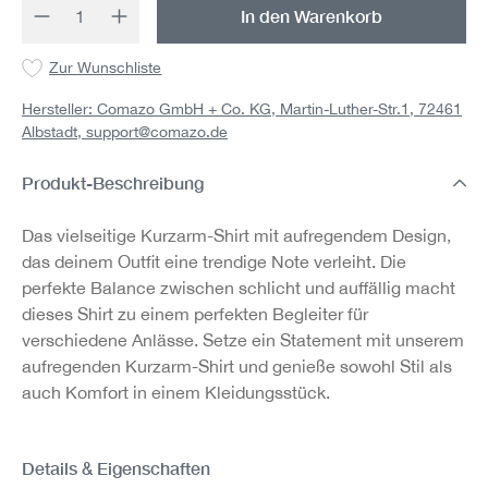
Produkt Anzahl: Gib den gewünschten Wert 
In den Warenkorb
Zur Wunschliste
Hersteller: Comazo GmbH + Co. KG, Martin-Luther-Str.1, 72461
Albstadt,
support@comazo.de
Produkt-Beschreibung
Das vielseitige Kurzarm-Shirt mit aufregendem Design,
das deinem Outfit eine trendige Note verleiht. Die
perfekte Balance zwischen schlicht und auffällig macht
dieses Shirt zu einem perfekten Begleiter für
verschiedene Anlässe. Setze ein Statement mit unserem
aufregenden Kurzarm-Shirt und genieße sowohl Stil als
auch Komfort in einem Kleidungsstück.
Details & Eigenschaften