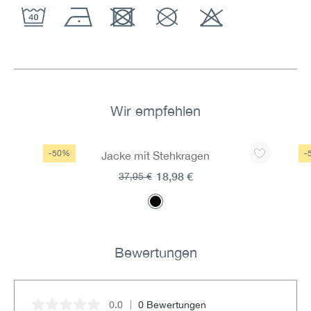
Wir empfehlen
Produktgalerie überspringen
-50%
-
Jacke mit Stehkragen
18,98 €
37,95 €
Bewertungen
0.0
0 Bewertungen