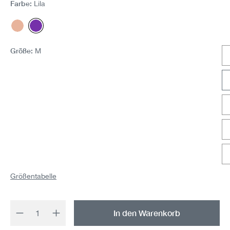
Farbe:
Lila
Papaya
Lila
Größe:
M
Größentabelle
Produkt Anzahl: Gib den gewünschten Wert 
In den Warenkorb