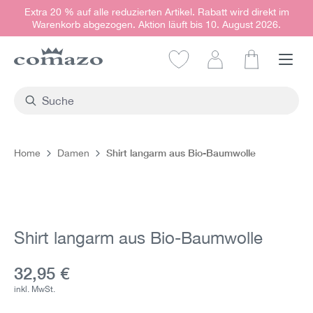
Extra 20 % auf alle reduzierten Artikel. Rabatt wird direkt im
alt springen
Warenkorb abgezogen. Aktion läuft bis 10. August 2026.
Warenkorb e
Shirt langarm aus Bio-Baumwolle
Home
Damen
Bildergalerie überspringen
Shirt langarm aus Bio-Baumwolle
Aktueller Preis:
32,95 €
inkl. MwSt.