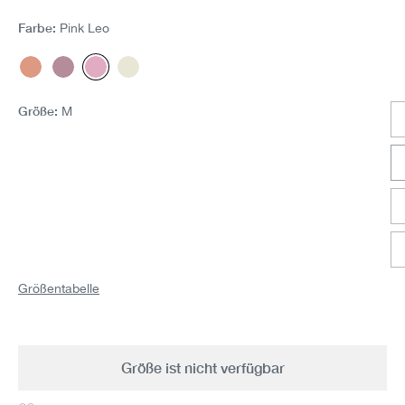
Farbe:
Pink Leo
Daisy Flowers
Pink geringelt
Pink Leo
Ecru Stripe
(Diese Option ist zurzeit nicht verfügbar.)
(Diese Option ist zurzeit nicht verfügbar.)
Größe:
M
Größentabelle
Größe ist nicht verfügbar