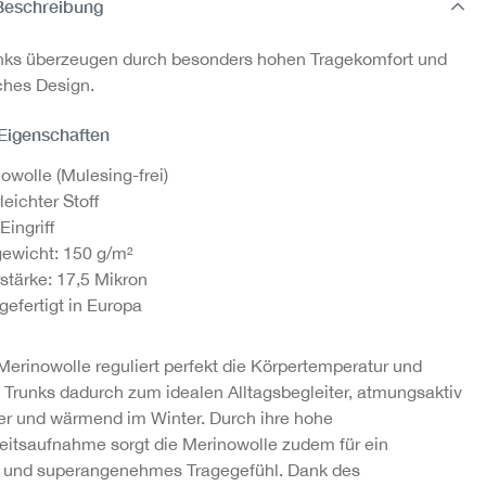
Beschreibung
nks überzeugen durch besonders hohen Tragekomfort und
iches Design.
 Eigenschaften
owolle (Mulesing-frei)
leichter Stoff
Eingriff
gewicht: 150 g/m²
stärke: 17,5 Mikron
efertigt in Europa
 Merinowolle reguliert perfekt die Körpertemperatur und
 Trunks dadurch zum idealen Alltagsbegleiter, atmungsaktiv
 und wärmend im Winter. Durch ihre hohe
eitsaufnahme sorgt die Merinowolle zudem für ein
 und superangenehmes Tragegefühl. Dank des