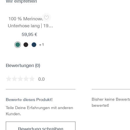
Wir empfehlen
Produktgalerie überspringen
100 % Merinowolle-
Unterhose lang | 190
g/m² | Hervorragendes
59,95 €
Sweatmanagement
1
dank integrierten
Mesh-Einsätzen
Bewertungen
(0)
0.0
Durchschnittliche Bewertung von 0 von 5 Sternen
Bewerte dieses Produkt!
Bisher keine Bewertu
bewertet!
Teile Deine Erfahrungen mit anderen
Kunden.
Bewertung schreiben