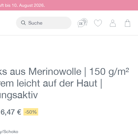
uft bis 10. August 2026.
Ware
ks aus Merinowolle | 150 g/m²
rem leicht auf der Haut |
ngsaktiv
ktueller Preis:
16,47 €
Rabatt:
-50%
s:
y/Schoko