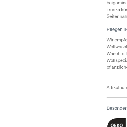
beigemisc
Trunks kö
Seitennäh
Pflegehin
Wir empfe
Wollwasc
Waschmitt
Wollspezi
pflanzlic
Artikeln
Besonder