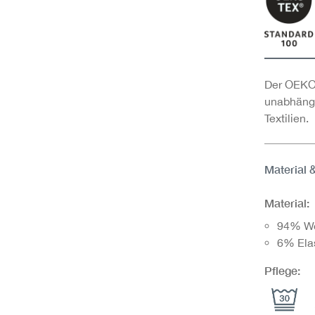
Der OEKO-
unabhängi
Textilien.
Material 
Material:
94% Wol
6% Ela
Pflege: