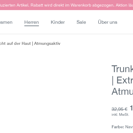
uzierten Artikel. Rabatt wird direkt im Warenkorb abgezogen. Aktion lä
amen
Herren
Kinder
Sale
Über uns
icht auf der Haut | Atmungsaktiv
Trun
| Ext
Atmu
A
Grundprei
32,95 €
inkl. MwSt.
Farbe:
Nav