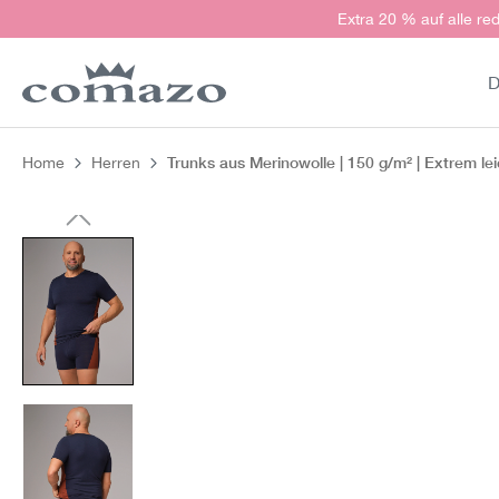
Extra 20 % auf alle red
springen
Zur Hauptnavigation springen
D
Trunks aus Merinowolle | 150 g/m² | Extrem le
Home
Herren
Bildergalerie überspringen