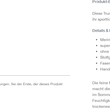
Produkt-
Diese Tru
ihr sportl
Details &
Merin
super
ohne 
Stoff
Faser
Handg
Die feine
ngen. Sei der Erste, der dieses Produkt
macht die
im Sommer
Feuchtigk
trockenes