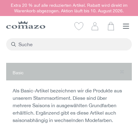
Extra 20 % auf alle reduzierten Artikel. Rabatt wird direkt im
alt springen
Warenkorb abgezogen. Aktion läuft bis 10. August 2026.
Warenkorb e
Basic
Als Basic-Artikel bezeichnen wir die Produkte aus
unserem Stammsortiment. Diese sind über
mehrere Saisons in ausgewählten Grundfarben
erhältlich. Ergänzend gibt es diese Artikel auch
saisonabhängig in wechselnden Modefarben.