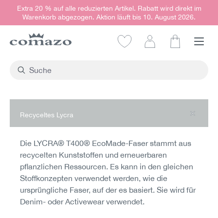
Extra 20 % auf alle reduzierten Artikel. Rabatt wird direkt im
alt springen
Warenkorb abgezogen. Aktion läuft bis 10. August 2026.
Warenkorb e
Recyceltes Lycra
Die LYCRA® T400® EcoMade-Faser stammt aus
recycelten Kunststoffen und erneuerbaren
pflanzlichen Ressourcen. Es kann in den gleichen
Stoffkonzepten verwendet werden, wie die
ursprüngliche Faser, auf der es basiert. Sie wird für
Denim- oder Activewear verwendet.